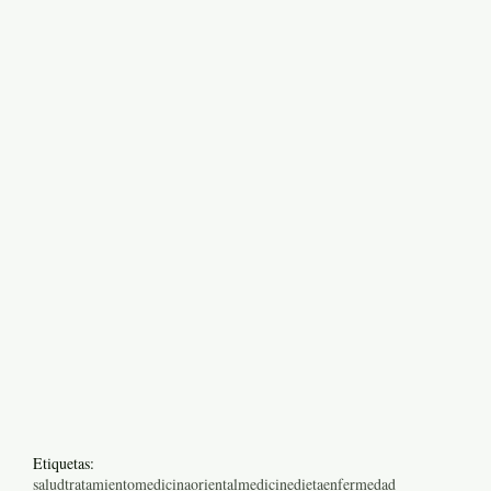
Etiquetas:
salud
tratamiento
medicinaoriental
medicine
dieta
enfermedad