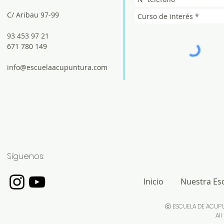
C/ Aribau 97-99
93 453 97 21
671 780 149
info@escuelaacupuntura.com
Síguenos:
Inicio
Nuestra Es
ⓒ ESCUELA DE ACUP
All