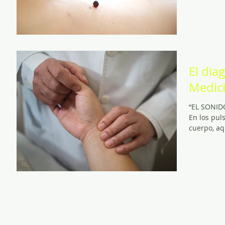
El dia
Medici
“EL SONID
En los pul
cuerpo, aqu