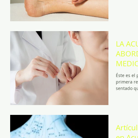
LA AC
ABORD
MEDIC
Éste es el
primera re
Artícu
en Ac