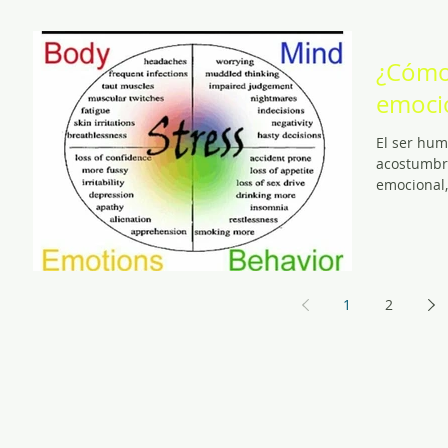
¿Cómo 
emoci
El ser hum
acostumbra
emocional,
1
2