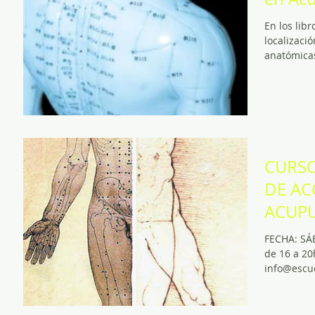
En los lib
localizaci
anatómicas
CURSO
DE AC
ACUPUNTUR
BIOLÓGIC
FECHA: SÁ
CIENT
de 16 a 2
info@escue