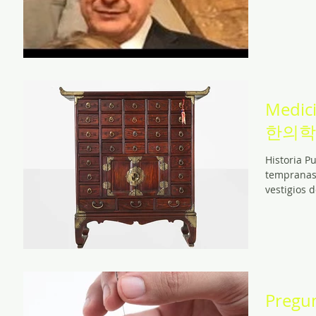
Medici
한의학
Historia P
tempranas 
vestigios d
Pregun