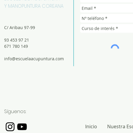
Y MANOPUNTURA COREANA
C/ Aribau 97-99
93 453 97 21
671 780 149
info@escuelaacupuntura.com
Síguenos:
Inicio
Nuestra Es