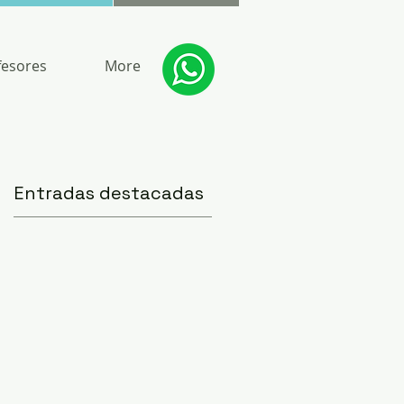
fesores
More
Entradas destacadas
es