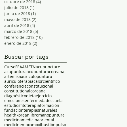
octubre de 2018
(4)
4 entradas
julio de 2018
(1)
1 entrada
junio de 2018
(1)
1 entrada
mayo de 2018
(2)
2 entradas
abril de 2018
(4)
4 entradas
marzo de 2018
(5)
5 entradas
febrero de 2018
(10)
10 entradas
enero de 2018
(2)
2 entradas
Buscar por tags
Curso
FEAAM
FTN
acupuncture
acupuntura
acupunturacoreana
artemisa
auriculopuntura
auriculoterapia
calor
científico
conferencia
constitucional
constitutional
coreana
diagnóstico
dieta
ejercicio
emociones
enfermedad
escuela
estudios
fitoterapia
formación
fundacionterapiasnaturales
health
korean
libro
manopuntura
medicina
medicinaoriental
medicine
moxa
moxibustión
pulso