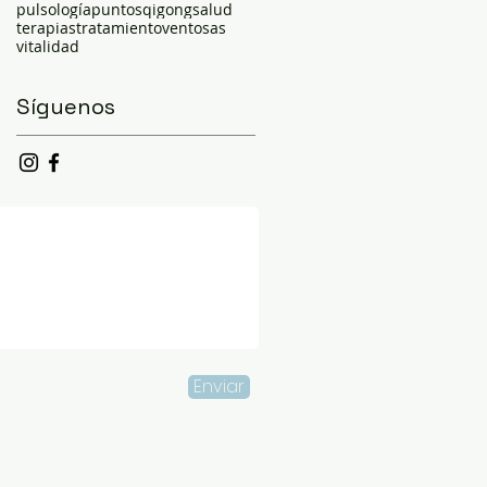
pulsología
puntos
qigong
salud
terapias
tratamiento
ventosas
vitalidad
Síguenos
Enviar