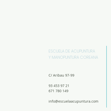
ESCUELA DE ACUPUNTURA
Y MANOPUNTURA COREANA
C/ Aribau 97-99
93 453 97 21
671 780 149
info@escuelaacupuntura.com