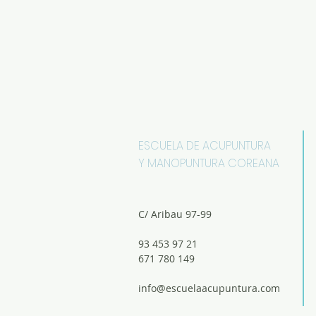
ESCUELA DE ACUPUNTURA
Y MANOPUNTURA COREANA
C/ Aribau 97-99
93 453 97 21
671 780 149
info@escuelaacupuntura.com