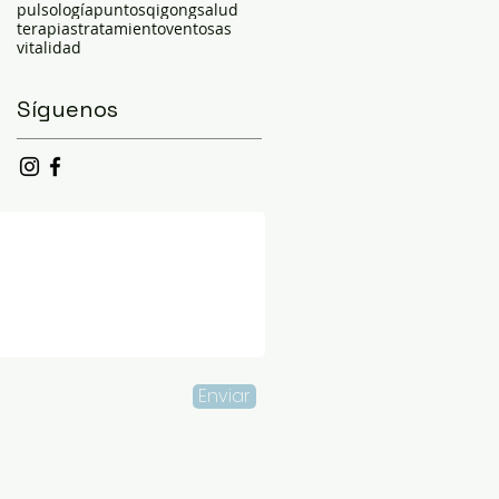
pulsología
puntos
qigong
salud
terapias
tratamiento
ventosas
vitalidad
Síguenos
Enviar