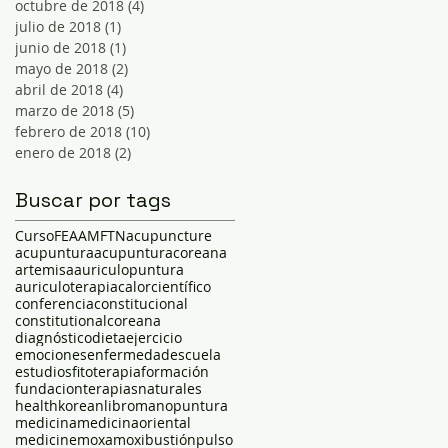
octubre de 2018
(4)
4 entradas
julio de 2018
(1)
1 entrada
junio de 2018
(1)
1 entrada
mayo de 2018
(2)
2 entradas
abril de 2018
(4)
4 entradas
marzo de 2018
(5)
5 entradas
febrero de 2018
(10)
10 entradas
enero de 2018
(2)
2 entradas
Buscar por tags
Curso
FEAAM
FTN
acupuncture
acupuntura
acupunturacoreana
artemisa
auriculopuntura
auriculoterapia
calor
científico
conferencia
constitucional
constitutional
coreana
diagnóstico
dieta
ejercicio
emociones
enfermedad
escuela
estudios
fitoterapia
formación
fundacionterapiasnaturales
health
korean
libro
manopuntura
medicina
medicinaoriental
medicine
moxa
moxibustión
pulso